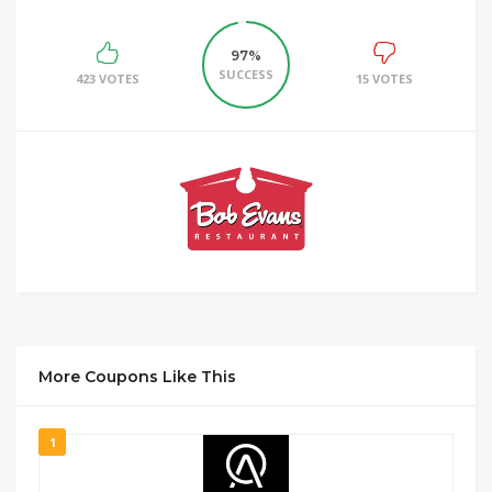
97%
SUCCESS
423 VOTES
15 VOTES
More Coupons Like This
1