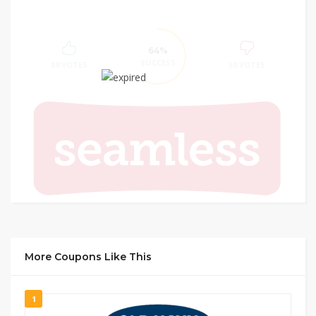
64%
SUCCESS
89 VOTES
50 VOTES
More Coupons Like This
1